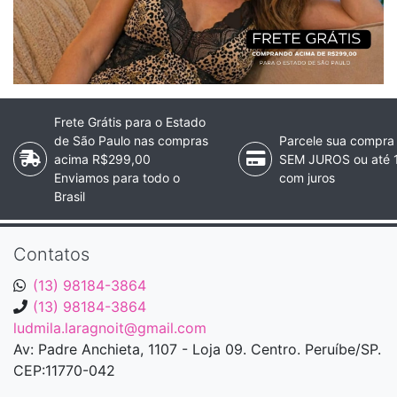
Frete Grátis para o Estado
de São Paulo nas compras
Parcele sua compra
acima R$299,00
SEM JUROS ou até 
Enviamos para todo o
com juros
Brasil
Contatos
(13) 98184-3864
(13) 98184-3864
ludmila.laragnoit@gmail.com
Av: Padre Anchieta, 1107 - Loja 09. Centro. Peruíbe/SP.
CEP:11770-042