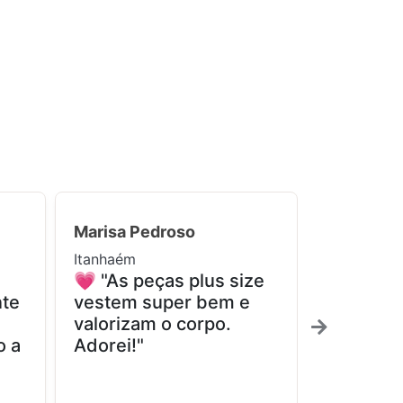
Marisa Pedroso
Maria Lúc
Itanhaém
Pedro de T
💗 "As peças plus size
✨ "Fina
nte
vestem super bem e
encontre
valorizam o corpo.
realment
o a
Adorei!"
confortá
muito fel
compra!"