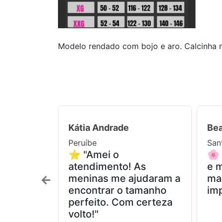
Modelo rendado com bojo e aro. Calcinha m
Kátia Andrade
Bea
Peruíbe
San
⭐ "Amei o
🌸
atendimento! As
e m
meninas me ajudaram a
ma
encontrar o tamanho
imp
perfeito. Com certeza
volto!"