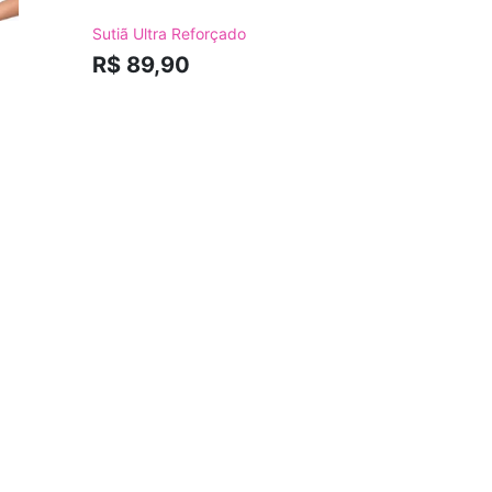
Sutiã Ultra Reforçado
Pijama De
R$ 89,90
R$ 109