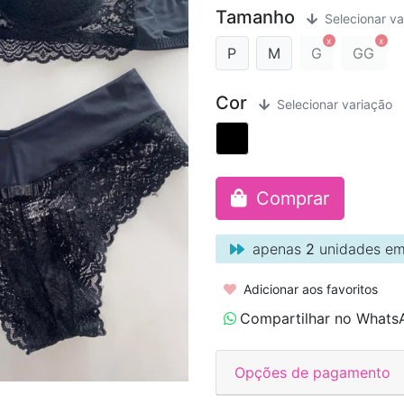
Tamanho
Selecionar va
P
M
G
GG
Cor
Selecionar variação
Comprar
apenas
2
unidades em
Adicionar aos favoritos
Compartilhar no Whats
Opções de pagamento