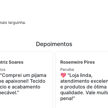
ais larguinha.
Depoimentos
triz Soares
Rosemeire Pires
tos
Peruíbe
 "Comprei um pijama
💖 "Loja linda,
e apaixonei! Tecido
atendimento excele
cio e acabamento
e produtos de ótima
ecável."
qualidade. Vale muit
pena!"