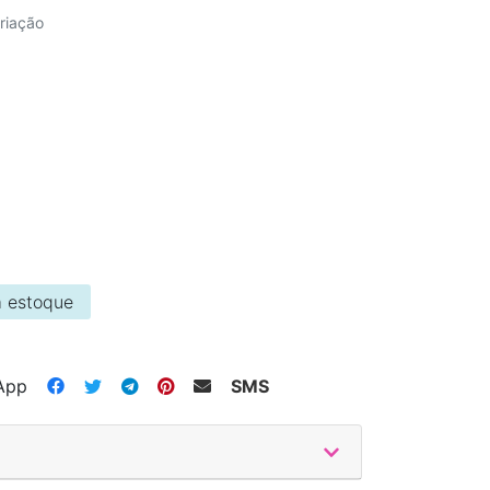
riação
 estoque
App
SMS