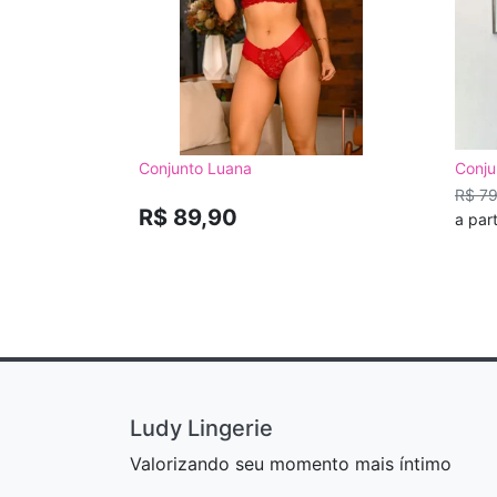
Conjunto Luana
Conju
R$ 7
R$ 89,90
a par
Ludy Lingerie
Valorizando seu momento mais íntimo