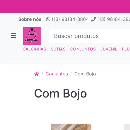
Sobre nós
(13) 98184-3864
(13) 98184-38
CALCINHAS
SUTIÃS
CONJUNTOS
JUVENIL
PLU
Conjuntos
Com Bojo
Com Bojo