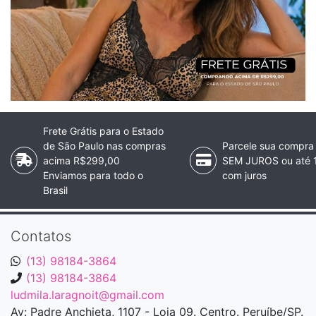
Frete Grátis para o Estado
de São Paulo nas compras
Parcele sua compra
acima R$299,00
SEM JUROS ou até 
Enviamos para todo o
com juros
Brasil
Contatos
(13) 98184-3864
(13) 98184-3864
ludmila.laragnoit@gmail.com
Av: Padre Anchieta, 1107 - Loja 09. Centro. Peruíbe/SP.