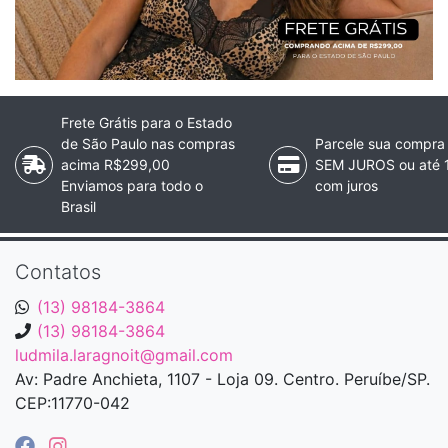
Frete Grátis para o Estado
de São Paulo nas compras
Parcele sua compra
acima R$299,00
SEM JUROS ou até 
Enviamos para todo o
com juros
Brasil
Contatos
(13) 98184-3864
(13) 98184-3864
ludmila.laragnoit@gmail.com
Av: Padre Anchieta, 1107 - Loja 09. Centro. Peruíbe/SP.
CEP:11770-042