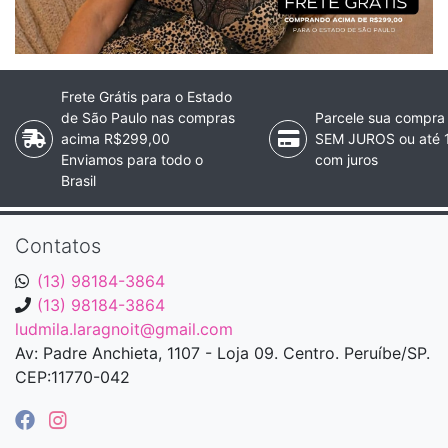
Frete Grátis para o Estado
de São Paulo nas compras
Parcele sua compra
acima R$299,00
SEM JUROS ou até 
Enviamos para todo o
com juros
Brasil
Contatos
(13) 98184-3864
(13) 98184-3864
ludmila.laragnoit@gmail.com
Av: Padre Anchieta, 1107 - Loja 09. Centro. Peruíbe/SP.
CEP:11770-042