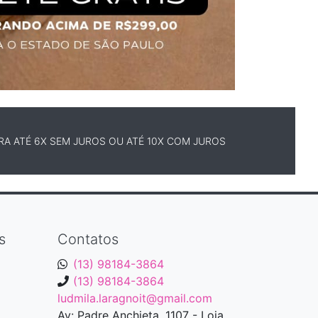
A ATÉ 6X SEM JUROS OU ATÉ 10X COM JUROS
s
Contatos
(13) 98184-3864
(13) 98184-3864
ludmila.laragnoit@gmail.com
Av: Padre Anchieta, 1107 - Loja