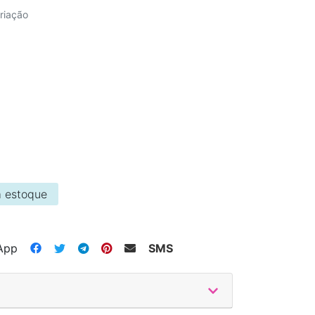
riação
 estoque
App
SMS