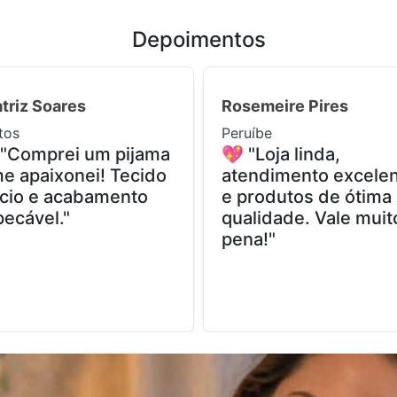
Depoimentos
triz Soares
Rosemeire Pires
tos
Peruíbe
 "Comprei um pijama
💖 "Loja linda,
e apaixonei! Tecido
atendimento excele
cio e acabamento
e produtos de ótima
ecável."
qualidade. Vale muit
pena!"