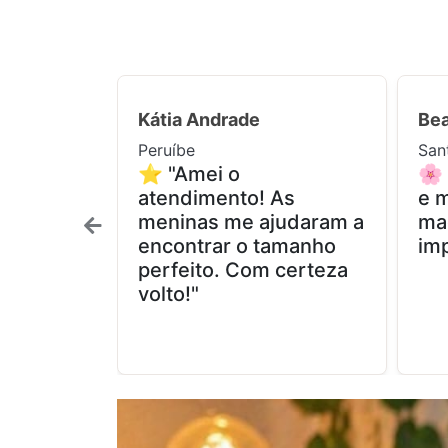
Kátia Andrade
Bea
Peruíbe
San
⭐ "Amei o
🌸
atendimento! As
e m
meninas me ajudaram a
ma
encontrar o tamanho
imp
perfeito. Com certeza
volto!"