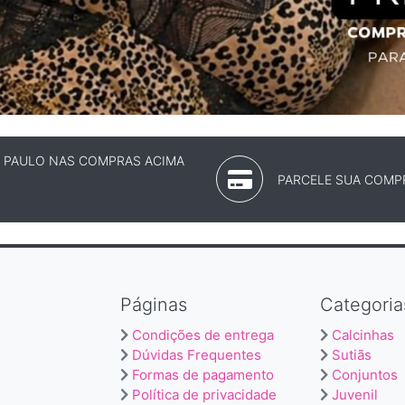
O PAULO NAS COMPRAS ACIMA
PARCELE SUA COMPR
Páginas
Categoria
Condições de entrega
Calcinhas
Dúvidas Frequentes
Sutiãs
Formas de pagamento
Conjuntos
Política de privacidade
Juvenil