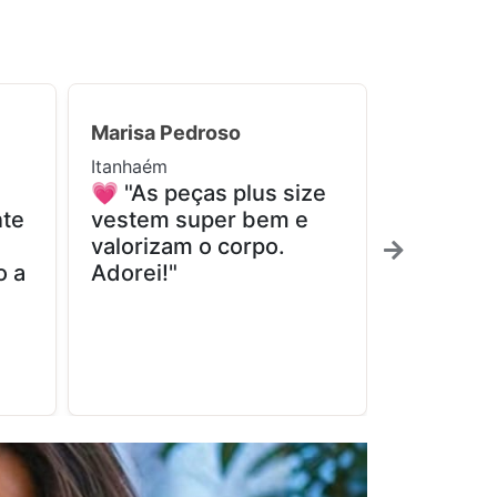
Marisa Pedroso
Maria Lúc
Itanhaém
Pedro de T
💗 "As peças plus size
✨ "Fina
nte
vestem super bem e
encontre
valorizam o corpo.
realment
o a
Adorei!"
confortá
muito fel
compra!"