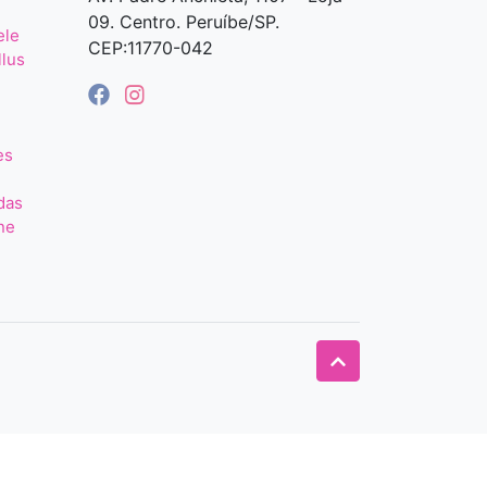
09. Centro. Peruíbe/SP.
ele
CEP:11770-042
llus
es
das
ne