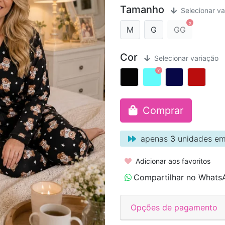
Tamanho
Selecionar va
M
G
GG
Cor
Selecionar variação
Comprar
apenas
3
unidades em
Adicionar aos favoritos
Compartilhar no Whats
Opções de pagamento