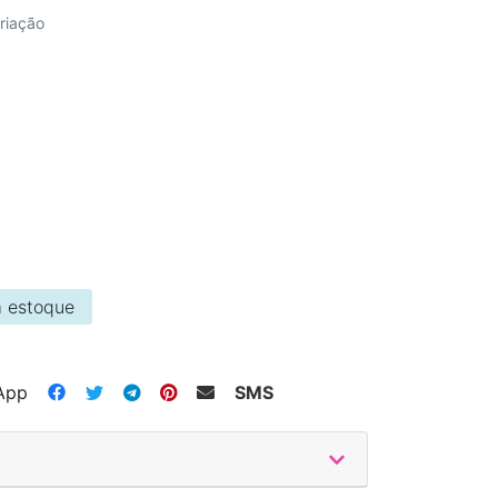
riação
 estoque
App
SMS