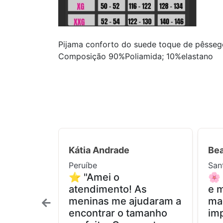
Pijama conforto do suede toque de pêsseg
Composição 90%Poliamida; 10%elastano
Kátia Andrade
Bea
Peruíbe
San
⭐ "Amei o
🌸
atendimento! As
e m
meninas me ajudaram a
ma
encontrar o tamanho
imp