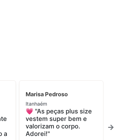
Marisa Pedroso
Maria Lúc
Itanhaém
Pedro de T
💗 "As peças plus size
✨ "Fina
nte
vestem super bem e
encontre
valorizam o corpo.
realment
o a
Adorei!"
confortá