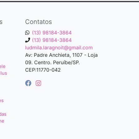
s
Contatos
(13) 98184-3864
(13) 98184-3864
ludmila.laragnoit@gmail.com
Av: Padre Anchieta, 1107 - Loja
09. Centro. Peruíbe/SP.
ele
CEP:11770-042
llus
es
das
ne