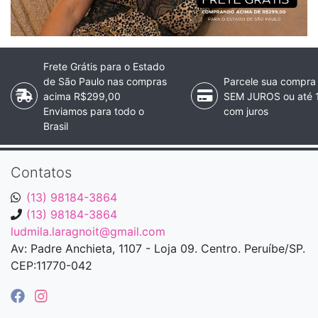
Frete Grátis para o Estado
de São Paulo nas compras
Parcele sua compra
acima R$299,00
SEM JUROS ou até 
Enviamos para todo o
com juros
Brasil
Contatos
(13) 98184-3864
(13) 98184-3864
ludmila.laragnoit@gmail.com
Av: Padre Anchieta, 1107 - Loja 09. Centro. Peruíbe/SP.
CEP:11770-042