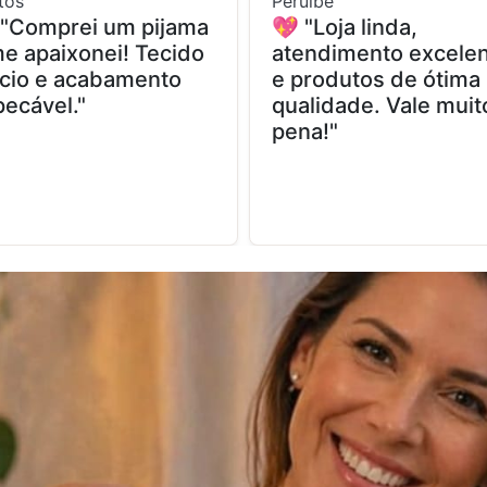
tos
Peruíbe
 "Comprei um pijama
💖 "Loja linda,
e apaixonei! Tecido
atendimento excele
cio e acabamento
e produtos de ótima
ecável."
qualidade. Vale muit
pena!"