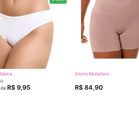
Básica
Shorts Modellare
90
R$ 9,95
R$ 84,90
r de