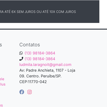
A ATÉ 6X SEM JUROS OU ATÉ 10X COM JUROS
s
Contatos
(13) 98184-3864
(13) 98184-3864
ludmila.laragnoit@gmail.com
Av: Padre Anchieta, 1107 - Loja
09. Centro. Peruíbe/SP.
ele
CEP:11770-042
llus
es