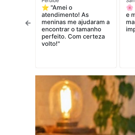
Peruíbe
San
⭐ "Amei o
🌸
atendimento! As
e m
meninas me ajudaram a
ma
encontrar o tamanho
imp
perfeito. Com certeza
volto!"