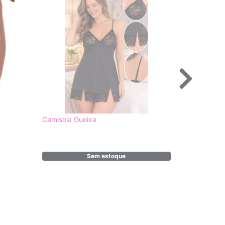
Camisola Gueixa
Bermuda Al
Sem estoque