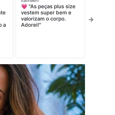
Itanhaém
Pedro de T
💗 "As peças plus size
✨ "Fina
nte
vestem super bem e
encontre
valorizam o corpo.
realment
o a
Adorei!"
confortá
muito fel
compra!"