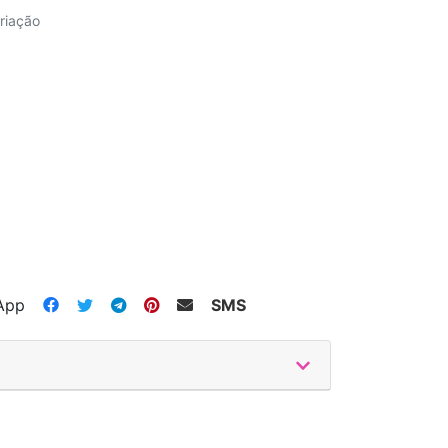
riação
App
SMS