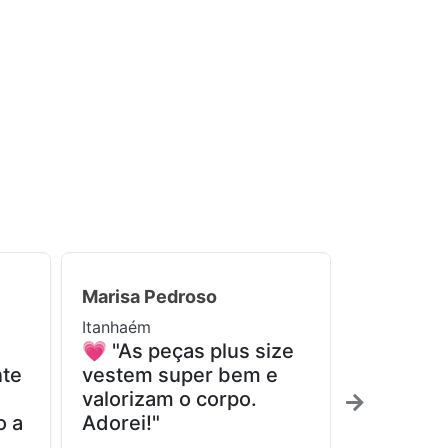
Marisa Pedroso
Maria Lúc
Itanhaém
Pedro de T
💗 "As peças plus size
✨ "Fina
nte
vestem super bem e
encontre
valorizam o corpo.
realment
o a
Adorei!"
confortá
muito fel