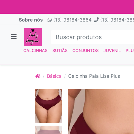
Sobre nós
(13) 98184-3864
(13) 98184-38
CALCINHAS
SUTIÃS
CONJUNTOS
JUVENIL
PLU
Básica
Calcinha Pala Lisa Plus