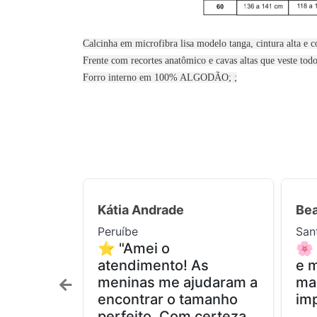
Calcinha em microfibra lisa modelo tanga, cintura alta e 
Frente com recortes anatômico e cavas altas que veste tod
Forro interno em 100% ALGODÃO; ;
Kátia Andrade
Bea
Peruíbe
San
⭐ "Amei o
🌸
atendimento! As
e m
meninas me ajudaram a
ma
encontrar o tamanho
imp
perfeito. Com certeza