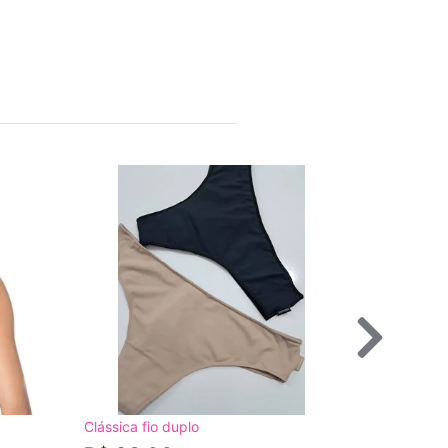
Clássica fio duplo
Sutiã Plus 