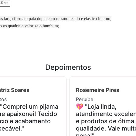
cós largo formato pala dupla com mesmo tecido e elástico interno;
os os quadris e valoriza o bumbum;
Depoimentos
triz Soares
Rosemeire Pires
tos
Peruíbe
 "Comprei um pijama
💖 "Loja linda,
e apaixonei! Tecido
atendimento excele
cio e acabamento
e produtos de ótima
ecável."
qualidade. Vale muit
pena!"