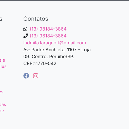
s
Contatos
(13) 98184-3864
(13) 98184-3864
ludmila.laragnoit@gmail.com
Av: Padre Anchieta, 1107 - Loja
09. Centro. Peruíbe/SP.
ele
CEP:11770-042
llus
es
das
ne